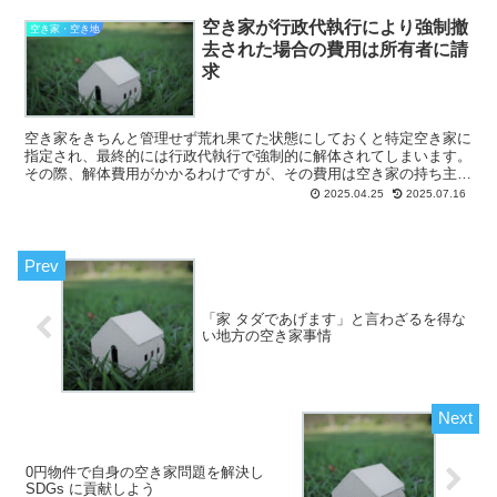
空き家が行政代執行により強制撤
空き家・空き地
去された場合の費用は所有者に請
求
空き家をきちんと管理せず荒れ果てた状態にしておくと特定空き家に
指定され、最終的には行政代執行で強制的に解体されてしまいます。
その際、解体費用がかかるわけですが、その費用は空き家の持ち主に
請求されます。 ここでは空き家が強制撤去...
2025.04.25
2025.07.16
「家 タダであげます」と言わざるを得な
い地方の空き家事情
0円物件で自身の空き家問題を解決し
SDGs に貢献しよう