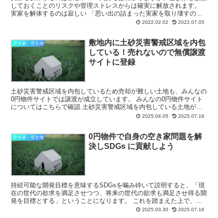
しておくことのリスクや管理ストレスからは確実に解放されます。
実家を解体するのは寂しい 「思い出の詰まった実家を取り壊すのは
寂しい」という思いを抱く方もい ... 複...
2022.02.02
2022.07.05
敷地内に土砂災害警戒区域を内包
空き家・空き地
している！売れないので無償譲渡
サイトに登録
土砂災害警戒区域を内包しているため売却が難しい土地も、みんなの
0円物件サイトでは譲渡が成立しています。 みんなの0円物件サイト
についてはこちらで確認 土砂災害警戒区域を内包している土地が無
償譲渡されている実例 北海道北見市...
2025.04.05
2025.07.16
0円物件で自身の空き家問題を解
空き家・空き地
決しSDGs に貢献しよう
持続可能な開発目標を意味するSDGsを噛み砕いて説明すると、「現
在の世代の欲求を満足させつつ、将来の世代の欲求も満足させ得る開
発を目標とする」ということになります。 これを踏まえた上で、ご
自身の空き家問題を解決することがなぜSDGsに...
2025.03.30
2025.07.16