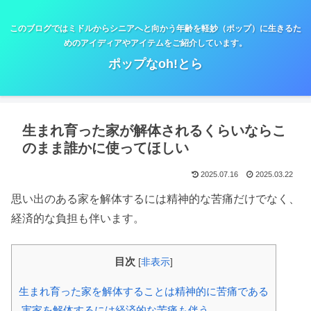
このブログではミドルからシニアへと向かう年齢を軽妙（ポップ）に生きるた
めのアイディアやアイテムをご紹介しています。
ポップなoh!とら
生まれ育った家が解体されるくらいならこ
のまま誰かに使ってほしい
2025.07.16
2025.03.22
思い出のある家を解体するには精神的な苦痛だけでなく、
経済的な負担も伴います。
目次
[
非表示
]
生まれ育った家を解体することは精神的に苦痛である
実家を解体するには経済的な苦痛も伴う