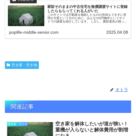
家財そのままの中古住宅を無償譲渡サイトに登録
したらもらってくれる人がいた
このサイトでは不動産を相続したものの売却もできずに管
理が大変という方のために、みんなの0円物件というサイ
トでの譲渡を紹介しています。 しかし、家財道具が残って
いたり修繕の必要のある古い物件をお持ちの方は、「こん
な家を誰も欲しがるわけが...
poplife-middle-senior.com
2025.04.08
空き家・空き地
オトラ
関連記事
空き家を解体したいが道が狭い！
空き家・空き地
重機が入らないと解体費用が割増
になる