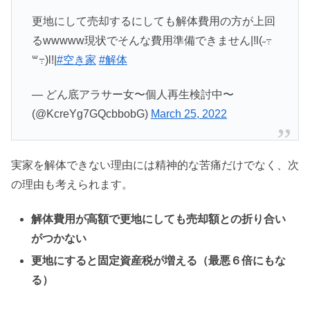
更地にして売却するにしても解体費用の方が上回
るwwwww現状でそんな費用準備できません|!l(˶߹
꒳߹)l!|
#空き家
#解体
— どん底アラサー女〜個人再生検討中〜
(@KcreYg7GQcbbobG)
March 25, 2022
実家を解体できない理由には精神的な苦痛だけでなく、次
の理由も考えられます。
解体費用が高額で更地にしても売却額との折り合い
がつかない
更地にすると固定資産税が増える（最悪６倍にもな
る）