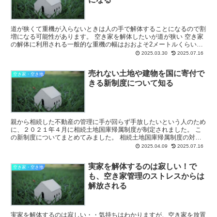
道が狭くて重機が入らないときは人の手で解体することになるので割
増になる可能性があります。 空き家を解体したいが道が狭い 空き家
の解体に利用される一般的な重機の幅はおおよそ2メートルくらいで
す。そのため、空き家の立地条件によっては重機が入...
2025.03.30
2025.07.16
売れない土地や建物を国に寄付で
空き家・空き地
きる新制度について知る
親から相続した不動産の管理に手が回らず手放したいという人のため
に、２０２１年４月に相続土地国庫帰属制度が制定されました。 こ
の新制度についてまとめてみました。 相続土地国庫帰属制度の対象
となるのは土地のみ 相続土地国庫帰属制度の利...
2025.04.09
2025.07.16
実家を解体するのは寂しい！で
空き家・空き地
も、空き家管理のストレスからは
解放される
実家を解体するのは寂しい・・気持ちはわかりますが、空き家を放置