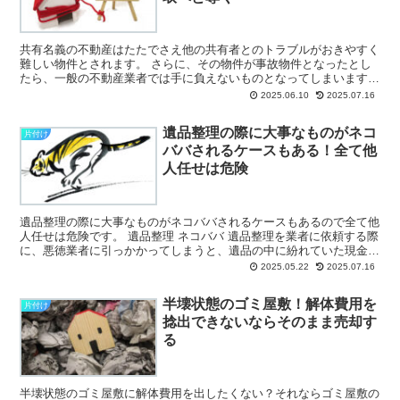
共有名義の不動産はたたでさえ他の共有者とのトラブルがおきやすく
難しい物件とされます。 さらに、その物件が事故物件となったとし
たら、一般の不動産業者では手に負えないものとなってしまいます。
もしあなたが共有名義トラブルを抱えている...
2025.06.10
2025.07.16
遺品整理の際に大事なものがネコ
片付け
ババされるケースもある！全て他
人任せは危険
遺品整理の際に大事なものがネコババされるケースもあるので全て他
人任せは危険です。 遺品整理 ネコババ 遺品整理を業者に依頼する際
に、悪徳業者に引っかかってしまうと、遺品の中に紛れていた現金
や、高価な遺品をネコババされるケースがあります。...
2025.05.22
2025.07.16
半壊状態のゴミ屋敷！解体費用を
片付け
捻出できないならそのまま売却す
る
半壊状態のゴミ屋敷に解体費用を出したくない？それならゴミ屋敷の