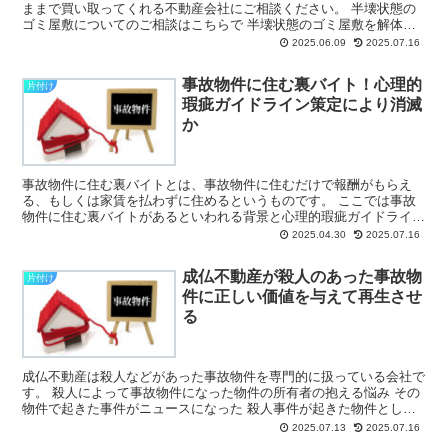
ままで買い取ってくれる不動産会社にご相談ください。 半壊状態の
ゴミ屋敷についてのご相談はこちらで 半壊状態のゴミ屋敷を解体す
るときの費用について ゴミ屋敷を片付けてから...
2025.06.09
2025.07.16
事故物件に住む裏バイト！心理的
片付け
瑕疵ガイドライン策定により消滅
か
事故物件に住む裏バイトとは、事故物件に住むだけで報酬がもらえ
る、もしくは家賃を払わずに住めるというものです。 ここでは事故
物件に住む裏バイトがあるといわれる背景と心理的瑕疵ガイドライン
が策定後の変化についてまとめています。 ...
2025.04.30
2025.07.16
成仏不動産が殺人のあった事故物
片付け
件に正しい価値を与えて再生させ
る
成仏不動産は殺人などがあった事故物件を専門的に扱っている会社で
す。 殺人によって事故物件になった物件の所有者の抱える悩み その
物件で起きた事件がニュースになった 殺人事件が起きた物件として
世間に知られてしま...
2025.07.13
2025.07.16