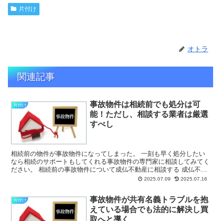
片付け
オトラ
関連記事
事故物件は相続前でも処分は可
片付け
能！ただし、相談する業者は厳選
すべし
相続前の物件が事故物件になってしまった。 一刻も早く処分したい
なら相続のサポートもしてくれる事故物件の専門家に相談してみてく
ださい。 相続前の事故物件について成仏不動産に相談する 成仏不動
産では相続前の事故物件でも査定して...
2025.07.09
2025.07.16
事故物件が共有名義トラブルを抱
片付け
えている場合でも法的に解決し買
取へと導く