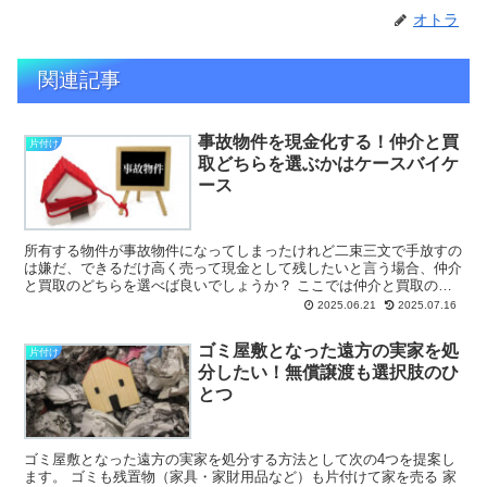
オトラ
関連記事
事故物件を現金化する！仲介と買
片付け
取どちらを選ぶかはケースバイケ
ース
所有する物件が事故物件になってしまったけれど二束三文で手放すの
は嫌だ、できるだけ高く売って現金として残したいと言う場合、仲介
と買取のどちらを選べば良いでしょうか？ ここでは仲介と買取のふ
たつの売却方法のメリットとデメリットを解説してい...
2025.06.21
2025.07.16
ゴミ屋敷となった遠方の実家を処
片付け
分したい！無償譲渡も選択肢のひ
とつ
ゴミ屋敷となった遠方の実家を処分する方法として次の4つを提案し
ます。 ゴミも残置物（家具・家財用品など）も片付けて家を売る 家