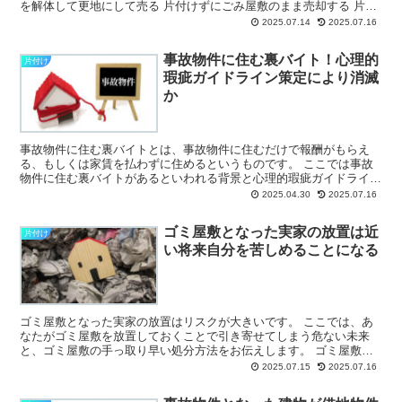
を解体して更地にして売る 片付けずにごみ屋敷のまま売却する 片付
けて無償譲渡する（家具...
2025.07.14
2025.07.16
事故物件に住む裏バイト！心理的
片付け
瑕疵ガイドライン策定により消滅
か
事故物件に住む裏バイトとは、事故物件に住むだけで報酬がもらえ
る、もしくは家賃を払わずに住めるというものです。 ここでは事故
物件に住む裏バイトがあるといわれる背景と心理的瑕疵ガイドライン
が策定後の変化についてまとめています。 ...
2025.04.30
2025.07.16
ゴミ屋敷となった実家の放置は近
片付け
い将来自分を苦しめることになる
ゴミ屋敷となった実家の放置はリスクが大きいです。 ここでは、あ
なたがゴミ屋敷を放置しておくことで引き寄せてしまう危ない未来
と、ゴミ屋敷の手っ取り早い処分方法をお伝えします。 ゴミ屋敷の
処分方法について専門家に相談する ...
2025.07.15
2025.07.16