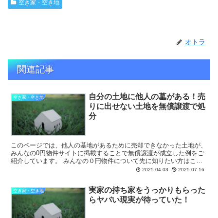
空き家・空き地
オトラ
関連記事
自分の土地に他人の墓がある！売
空き家・空き地
りに出せない土地を無償譲渡で処
分
このページでは、他人の墓地があるために売却できなかった土地が、
みんなの0円物件サイトに掲載することで無償譲渡が成立した例をご
紹介しています。 みんなの０円物件について先に知りたい方はこち
ら 自分の土地の中や近くに他人の...
2025.04.03
2025.07.16
実家の持ち家をうっかりもらった
空き家・空き地
らヤバい現実が待っていた！