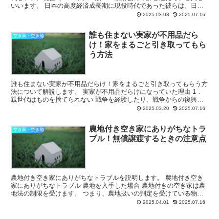
いいます。 日本の高度経済成長期に現役時代であった彼らは、日本
経済を支える働き手として地方から大都市に...
2025.03.03
2025.07.16
誰も住まない実家が不用品だら
空き家・空き地
け！家をまるごと引き取ってもら
う方法
誰も住まない実家が不用品だらけ！家をまるごと引き取ってもらう方
法について解説します。 実家が不用品だらけになっていた理由 1．
親世代はものを捨てられない 戦争を経験したり、戦争からの復興の
時期を過ごした親世代は、物が手に入りにくい...
2025.03.20
2025.07.16
農地付き空き家にありがちなトラ
空き家・空き地
ブル！無償譲渡するときの注意点
農地付き空き家にありがちなトラブルを説明します。 農地付き空き
家にありがちなトラブル 農地を入手した場合 農地付きの空き家は農
地法の制限を受けます。 つまり、農地扱いの判定を受けている物件
については農地法の制限があるので、農地以...
2025.04.01
2025.07.16