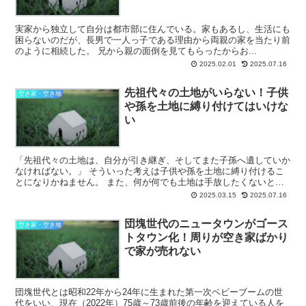
実家から独立して自分は都市部に住んでいる。家もあるし、生活にも
困らないのだが、長男で一人っ子である理由から両親の家を当たり前
のように相続した。 兄から親の面倒を見てもらったからお...
2025.02.01
2025.07.16
先祖代々の土地がいらない！子供
空き家・空き地
や孫を土地に縛り付けてはいけな
い
「先祖代々の土地は、自分が引き継ぎ、そしてまた子孫へ遺していか
なければない。」 そういった考えは子供や孫を土地に縛り付けるこ
とになりかねません。 また、何が何でも土地は手放したくないと考
えても、将来的な相続人である子供や孫たちに...
2025.03.15
2025.07.16
団塊世代のニュータウンがゴース
空き家・空き地
トタウン化！周りが空き家ばかり
で家が売れない
団塊世代とは昭和22年から24年に生まれた第一次ベビーブームの世
代をいい、現在（2022年）75歳～73歳前後の年齢を迎えている人を